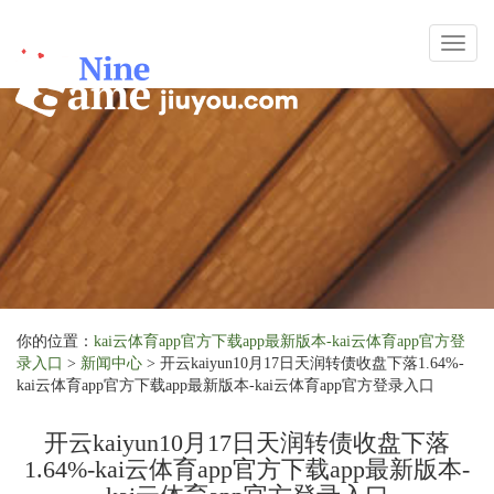
Toggl
naviga
你的位置：
kai云体育app官方下载app最新版本-kai云体育app官方登
录入口
>
新闻中心
> 开云kaiyun10月17日天润转债收盘下落1.64%-
kai云体育app官方下载app最新版本-kai云体育app官方登录入口
开云kaiyun10月17日天润转债收盘下落
1.64%-kai云体育app官方下载app最新版本-