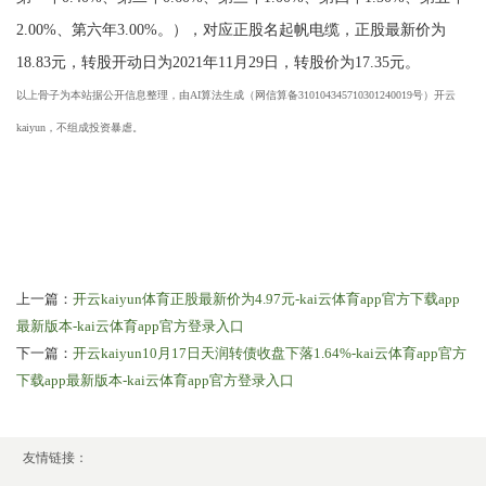
2.00%、第六年3.00%。），对应正股名起帆电缆，正股最新价为
18.83元，转股开动日为2021年11月29日，转股价为17.35元。
以上骨子为本站据公开信息整理，由AI算法生成（网信算备310104345710301240019号）开云
kaiyun，不组成投资暴虐。
上一篇：
开云kaiyun体育正股最新价为4.97元-kai云体育app官方下载app
最新版本-kai云体育app官方登录入口
下一篇：
开云kaiyun10月17日天润转债收盘下落1.64%-kai云体育app官方
下载app最新版本-kai云体育app官方登录入口
友情链接：