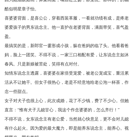
酷似明星章子怡。
喜婆婆背面，是喜公公，穿着西装革履，一看就功绩有成，是疼老
婆爱孩子的男东说念主。他一直护在老婆背面，满面带笑，喜气盈
盈。
最搞笑的是，新郎官一霎形成小孩，躲在爸妈的临了头。他看着爸
妈，脸上一团笑。不得不说，一家三口相配有爱，让东说念主如沐
春风。只是新娘被苦处，笑得有点对付。
知情东说念主透露，喜婆婆在家倍受宠爱，被老公宠成宝，重活累
活从不让她干。但女子很热心，老是不经意地给老公泡一杯茶，作
念一些甜点。
女子对犬子也很上心，此次成婚，花了不少钱，费了不少心。但她
直言：“惟有犬子儿媳甘心，我这个作念婆婆的，怎么齐行！”
不得不说，女东说念主有老公爱，当然就心快意足，更不会对儿媳
有什么起火。因为爱的最大魔力，即是能养东说念主，能养心。视