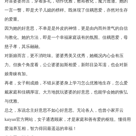
对喜婆婆而言，穿着多礼，动作优雅，敷裕教化，魔力透澈。她的
一言一瞥，即是犬子儿媳的榜样。既体现了佳耦恩爱，亦然对生存
的爱重。
因为她的好意思，不单是是外皮的神情，更是由内而外泄气的自信
与教化。她的方法，即是一个幸福家庭该有的氛围。佳耦恩爱，母
慈子孝，其乐融融。
对新娘而言，更不消吃味。婆婆秀美又优秀，她概况内心会有压
力。但换个角度看，公公婆婆如斯相爱，新郎目染耳濡，也会对新
娘青睐有加。
再者，女子刚成婚，不错从婆婆身上学习怎么优雅地生存，怎么爱
戴家庭和佳耦厚谊。大方地抚玩婆婆的好意思，也能学会她的恢弘
与优雅。
总之，东说念主好意思不如心好意思。无论各人，也曾小家开云
kaiyun官方网站，女子通透顾家，才是家庭和善有爱的枢纽。懂得用
爱滋养互相，智力得回最遥远的幸福！